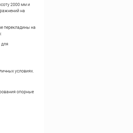
ысоту 2000 мм и
пражнений на
ве перекладины на
.
 для
личных условиях.
ирования опорные