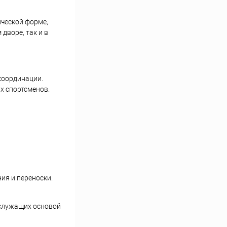
ической форме,
дворе, так и в
координации.
х спортсменов.
ия и переноски.
 служащих основой