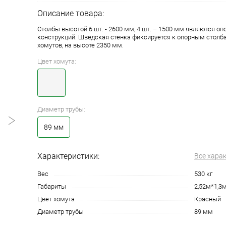
Описание товара:
Столбы высотой 6 шт. - 2600 мм, 4 шт. – 1500 мм являются оп
конструкций. Шведская стенка фиксируется к опорным стол
хомутов, на высоте 2350 мм.
Цвет хомута:
Диаметр трубы:
89 мм
Характеристики:
Все хара
Вес
530 кг
Габариты
2,52м*1,3
Цвет хомута
Красный
Диаметр трубы
89 мм