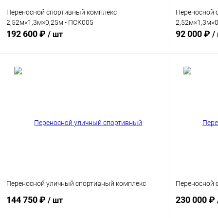
Переносной спортивный комплекс
Переносной 
2,52м×1,3м×0,25м - ПСК005
2,52м×1,3м×0
192 600 ₽
92 000 ₽
/ шт
/
В корзину
Купить в 1 клик
Сравнение
Купить в 1
Цвет хомута
Цвет хомута
Диаметр трубы
Диаметр труб
89 мм
89 мм
Переносной уличный спортивный комплекс
Переносной 
144 750 ₽
230 000 ₽
/ шт