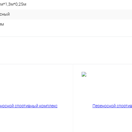
2м*1,3м*0,25м
сный
мм