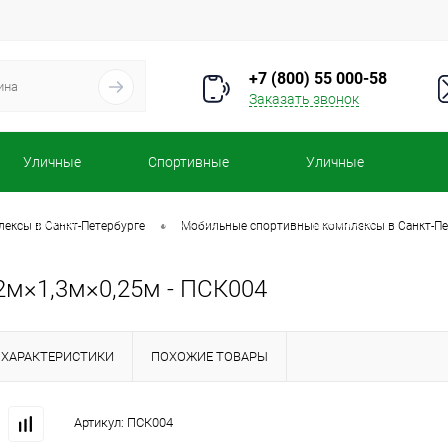
+7 (800) 55 000-58
Заказать звонок
Уличные
Спортивные
Уличные
турники
комплексы
тренажеры
•
ексы в Санкт-Петербурге
Мобильные спортивные комплексы в Санкт-Пе
2м×1,3м×0,25м - ПСК004
ХАРАКТЕРИСТИКИ
ПОХОЖИЕ ТОВАРЫ
Артикул:
ПСК004