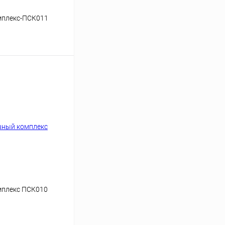
мплекс-ПСК011
ину
Сравнение
мплекс ПСК010