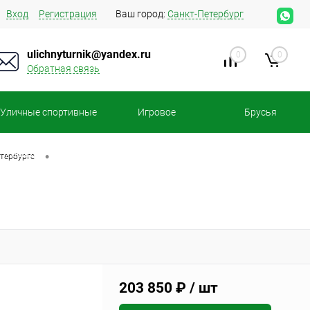
Вход
Регистрация
Ваш город:
Санкт-Петербург
ulichnyturnik@yandex.ru
0
0
Обратная связь
Уличные спортивные
Игровое
Брусья
площадки
оборудование
•
тербурге
203 850 ₽
/ шт