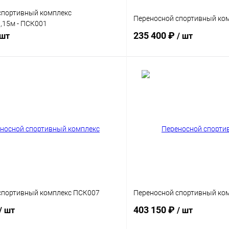
спортивный комплекс
Переносной спортивный ко
,15м - ПСК001
235 400 ₽
 шт
/ шт
В корзину
В корз
 клик
Сравнение
Купить в 1 клик
Диаметр трубы
89 мм
ы
спортивный комплекс ПСК007
Переносной спортивный ко
403 150 ₽
/ шт
/ шт