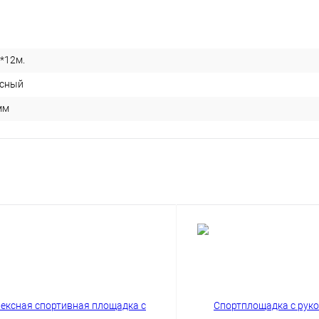
*12м.
сный
мм