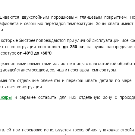
рашиваются двухслойным порошковым глянцевым покрытием. П
рафиолета и сезонных перепадов температуры. Зоны хвата имеют
и.
, которые быстрее повреждаются при уличной эксплуатации. Все к
енты конструкции составляет
до 250 кг
, нагрузка распределяе
пературе
от -40°C до +60°C
.
 деревянными элементами из лиственницы с влагостойкой обработ
д воздействием осадков, солнца и перепадов температуры.
аменять отдельные элементы и перекрашивать детали по мере 
ть цвет конструкции.
ажеры
и заранее оставить для них отдельную зону с прохо
лей при перевозке используется трехслойная упаковка: стрейч-