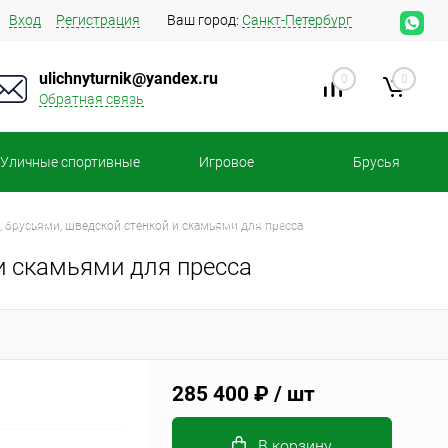
Вход
Регистрация
Ваш город:
Санкт-Петербург
ulichnyturnik@yandex.ru
0
0
Обратная связь
Уличные спортивные
Игровое
Брусья
площадки
оборудование
 брусьями, шведской стенкой и скамьями для пресса
и скамьями для пресса
285 400 ₽
/ шт
В корзину