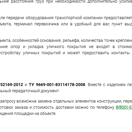
ьние расстояния груз при необходимости дополнительно усили
сле передачи оборудования транспортной компании предоставляет
ъекта, терминал перевозчика или в удобный для вас пункт вы
екта, особенностей основания, рельефа, количества точек креплен
вание опор и укладка уличного покрытия не входят в стоимо
устройству уличных покрытий и может предоставить контакты 
52169-2012
и
ТУ 9669-001-83114178-2008
. Вместе с изделием п
льный передаточный документ.
 запросу возможна замена отдельных элементов конструкции, пер
готовки заказа и стоимость доставки можно по телефону
8(800)-5
ещения площадки на объекте.