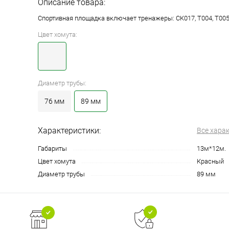
Описание товара:
Спортивная площадка включает тренажеры: СК017, Т004, Т005, 
Цвет хомута:
Диаметр трубы:
76 мм
89 мм
Характеристики:
Все хара
Габариты
13м*12м.
Цвет хомута
Красный
Диаметр трубы
89 мм