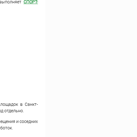
и выполняет
СПОРТ-
площадок в Санкт-
яд отдельно.
вещения и соседних
боток.