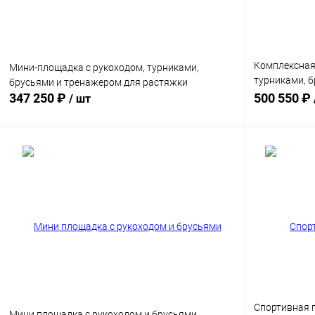
Комплексная
Мини-площадка с рукоходом, турниками,
турниками, б
брусьями и тренажером для растяжки
мишенью
347 250 ₽
500 550 ₽
/ шт
В корзину
Купить в 1 клик
Сравнение
Купить в 1
Диаметр трубы
Цвет хомута
76 мм
89 мм
Диаметр труб
76 мм
8
Спортивная 
Мини площадка с рукоходом и брусьями