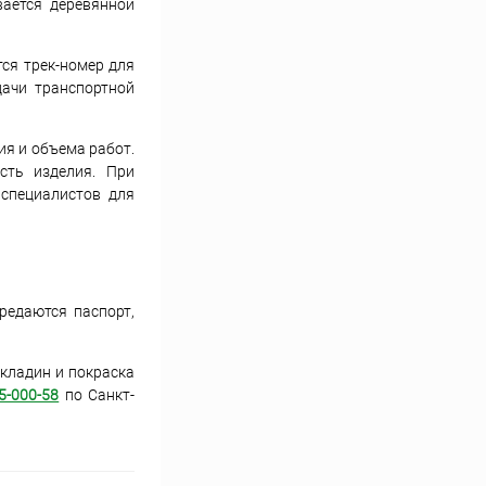
вается деревянной
ся трек-номер для
дачи транспортной
ия и объема работ.
сть изделия. При
специалистов для
ередаются паспорт,
екладин и покраска
5-000-58
по Санкт-