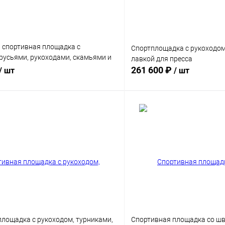
 спортивная площадка с
Спортплощадка с рукоходом,
русьями, рукоходами, скамьями и
лавкой для пресса
261 600 ₽
/ шт
/ шт
В корзину
В корз
 клик
Сравнение
Купить в 1 клик
Диаметр трубы
76 мм
89 мм
ы
9 мм
площадка с рукоходом, турниками,
Спортивная площадка со шв